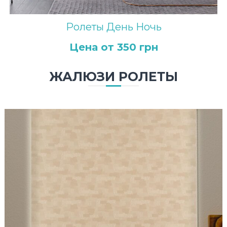
з
а
Ролеты День Ночь
р
а
з
Цена от 350 грн
!
ЖАЛЮЗИ РОЛЕТЫ