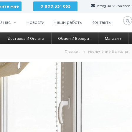
info@ua-vikna.com
ните мне
0 800 331 053
О нас
Новости
Наши работы
Контакты
Доставка И Оплата
Обмен И Возврат
Магазин
Главная
Увеличение балкона