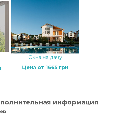
Окна на дачу
ю
Цена от 1665 грн
н
полнительная информация
ер