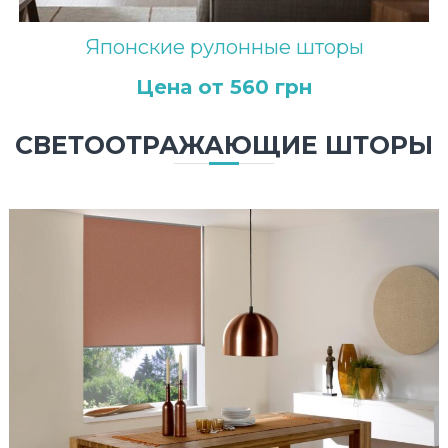
з
а
Японские рулонные шторы
р
а
Цена от 560 грн
з
!
СВЕТООТРАЖАЮЩИЕ ШТОРЫ