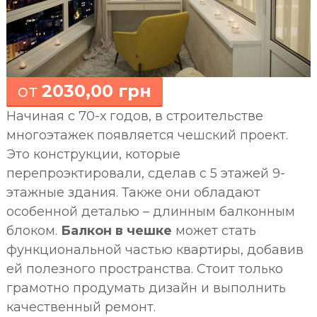
з
а
р
а
з
!
от
2030,00 грн
Начиная с 70-х годов, в строительстве
многоэтажек появляется чешский проект.
Это конструкции, которые
перепроэктировали, сделав с 5 этажей 9-
этажные здания. Также они обладают
особенной деталью – длинным балконным
блоком.
Балкон в чешке
может стать
функциональной частью квартиры, добавив
ей полезного пространства. Стоит только
грамотно продумать дизайн и выполнить
качественный ремонт.