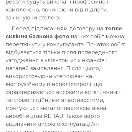
роботи будуть виконані професійно і
комплексно, починаючи від підлоги,
закінчуючи стелею.
Перед підписанням договору на
тепле
скління балкона фото
наших робіт можна
переглянути у консультанта. Початок робіт
відбувається тільки після попереднього
узгодження з клієнтом усіх нюансів і
деталей замовлення. Після цього,
використовуючи утеплювач на
екструзійному пінополістиролі, що
характеризується високими естетичними і
теплоізоляційними властивостями,
монтуються металопластикові вікна
виробництва REHAU. Також варто
відзначити високі експлуатаційні
показники і невелику товщину