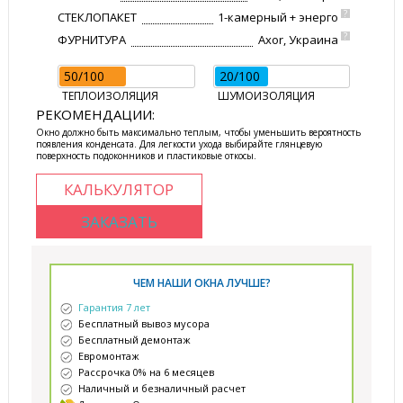
?
СТЕКЛОПАКЕТ
1-камерный + энерго
?
ФУРНИТУРА
Axor, Украина
50/100
20/100
ТЕПЛОИЗОЛЯЦИЯ
ШУМОИЗОЛЯЦИЯ
РЕКОМЕНДАЦИИ:
Окно должно быть максимально теплым, чтобы уменьшить вероятность
появления конденсата. Для легкости ухода выбирайте глянцевую
поверхность подоконников и пластиковые откосы.
КАЛЬКУЛЯТОР
ЗАКАЗАТЬ
ЧЕМ НАШИ ОКНА ЛУЧШЕ?
Гарантия 7 лет
Бесплатный вывоз мусора
Бесплатный демонтаж
Евромонтаж
Рассрочка 0% на 6 месяцев
Наличный и безналичный расчет