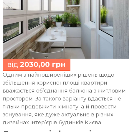
з
а
р
а
з
!
від
2030,00 грн
Одним з найпоширеніших рішень щодо
збільшення корисної площі квартири
вважається об’єднання балкона з житловим
простором. За такого варіанту вдається не
тільки продовжити кімнату, а й провести
зонування, яке дуже актуальне в різних
дизайнах інтер’єрів будинків Києва.