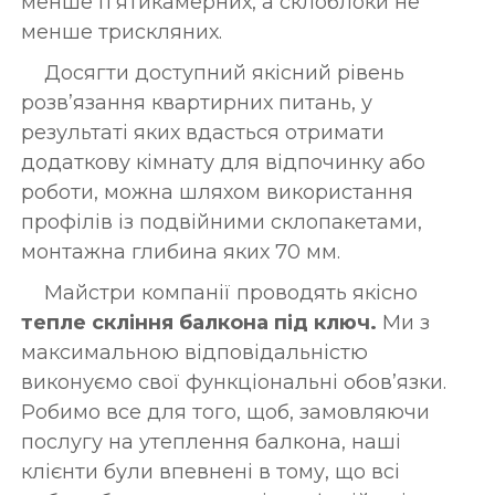
менше п’ятикамерних, а склоблоки не
менше трискляних.
Досягти доступний якісний рівень
розв’язання квартирних питань, у
результаті яких вдасться отримати
додаткову кімнату для відпочинку або
роботи, можна шляхом використання
профілів із подвійними склопакетами,
монтажна глибина яких 70 мм.
Майстри компанії проводять якісно
тепле скління балкона під ключ.
Ми з
максимальною відповідальністю
виконуємо свої функціональні обов’язки.
Робимо все для того, щоб, замовляючи
послугу на утеплення балкона, наші
клієнти були впевнені в тому, що всі