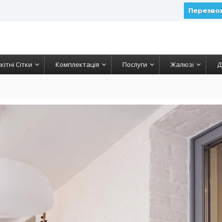
Перезво
кітні Сітки
Комплектація
Послуги
Жалюзі
Д