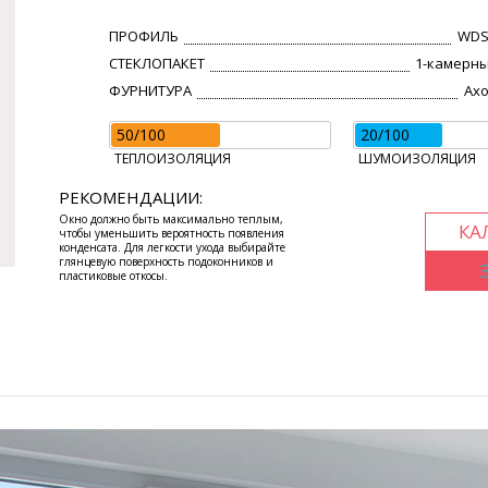
ПРОФИЛЬ
WDS
СТЕКЛОПАКЕТ
1-камерны
ФУРНИТУРА
Axo
50/100
20/100
ТЕПЛОИЗОЛЯЦИЯ
ШУМОИЗОЛЯЦИЯ
РЕКОМЕНДАЦИИ:
Окно должно быть максимально теплым,
КА
чтобы уменьшить вероятность появления
конденсата. Для легкости ухода выбирайте
глянцевую поверхность подоконников и
пластиковые откосы.