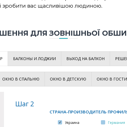
і зробити вас щасливішою людиною.
ІШЕННЯ ДЛЯ ЗОВНІШНЬОЇ ОБШ
Р
БАЛКОНЫ И ЛОДЖИИ
ВЫХОД НА БАЛКОН
РЕШЕ
ОКНО В СПАЛЬНЮ
ОКНО В ДЕТСКУЮ
ОКНО В ГОСТ
Шаг 2
СТРАНА-ПРОИЗВОДИТЕЛЬ ПРОФИЛ
Украина
Германия