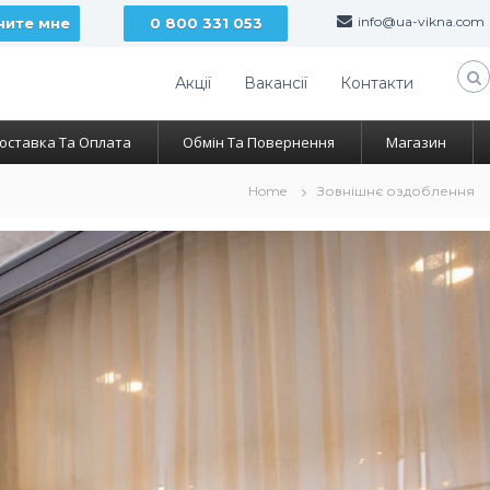
info@ua-vikna.com
ните мне
0 800 331 053
Акції
Вакансії
Контакти
оставка Та Оплата
Обмін Та Повернення
Магазин
Home
Зовнішнє оздоблення