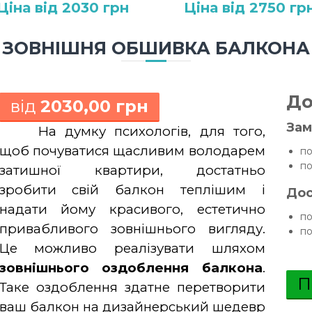
Ціна від 2030 грн
Ціна від 2750 гр
ЗОВНІШНЯ ОБШИВКА БАЛКОНА
До
від
2030,00 грн
Зам
На думку психологів, для того,
щоб почуватися щасливим володарем
по
по
затишної квартири, достатньо
зробити свій балкон теплішим і
Дос
надати йому красивого, естетично
по
привабливого зовнішнього вигляду.
по
Це можливо реалізувати шляхом
зовнішнього оздоблення балкона
.
П
Таке оздоблення здатне перетворити
ваш балкон на дизайнерський шедевр