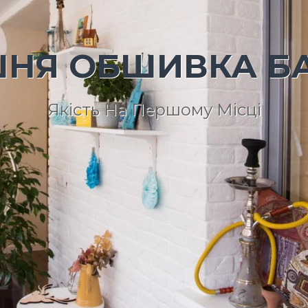
ШНЯ ОБШИВКА Б
Якість На Першому Місці