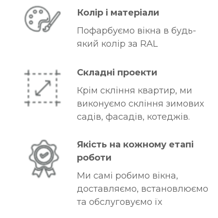
е
Колір і матеріали
л
Пофарбуємо вікна в будь-
е
який колір за RAL
ф
о
н
Складні проекти
у
Крім скління квартир, ми
й
виконуємо скління зимових
т
садів, фасадів, котеджів.
е
Якість на кожному етапі
роботи
0
Ми самі робимо вікна,
8
доставляємо, встановлюємо
0
та обслуговуємо їх
0
3