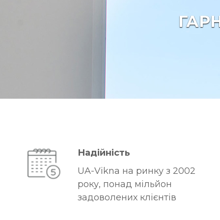
о
в
ГАРН
л
е
н
н
я
П
В
Х
в
і
Надійність
к
UA-Vikna на ринку з 2002
о
року, понад мільйон
н
задоволених клієнтів
Т