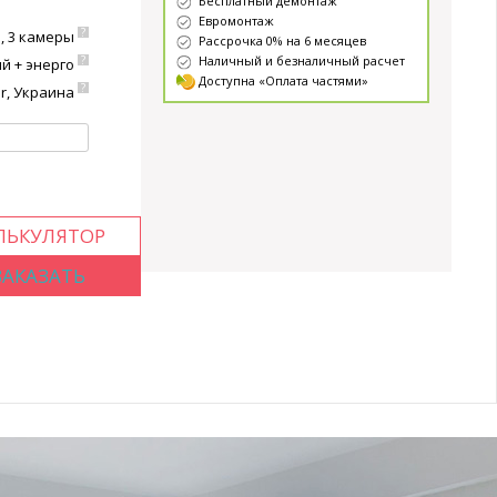
Бесплатный демонтаж
Евромонтаж
?
, 3 камеры
Рассрочка 0% на 6 месяцев
?
Наличный и безналичный расчет
й + энерго
Доступна «Оплата частями»
?
r, Украина
ЛЬКУЛЯТОР
ЗАКАЗАТЬ