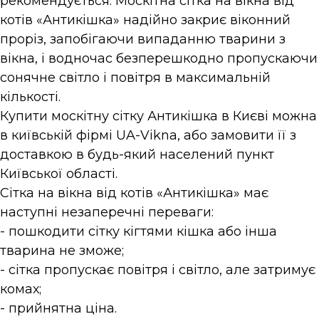
рекомендується. Москітна сітка на вікна від
в
л
і
котів «Антикішка» надійно закриє віконний
о
з
проріз, запобігаючи випаданню тварини з
а
п
н
вікна, і водночас безперешкодно пропускаючи
л
е
сонячне світло і повітря в максимальній
а
д
о
кількості.
с
р
Купити москітну сітку Антикішка в Києві можна
т
о
и
г
в київській фірмі UA-Vikna, або замовити її з
и
к
доставкою в будь-який населений пункт
м
о
и
Київської області.
в
ц
Сітка на вікна від котів «Антикішка» має
і
і
н
наступні незаперечні переваги:
в
а
- пошкодити сітку кігтями кішка або інша
і
м
и
тварина не зможе;
к
- сітка пропускає повітря і світло, але затримує
н
З
а
а
комах;
п
н
- прийнятна ціна.
о