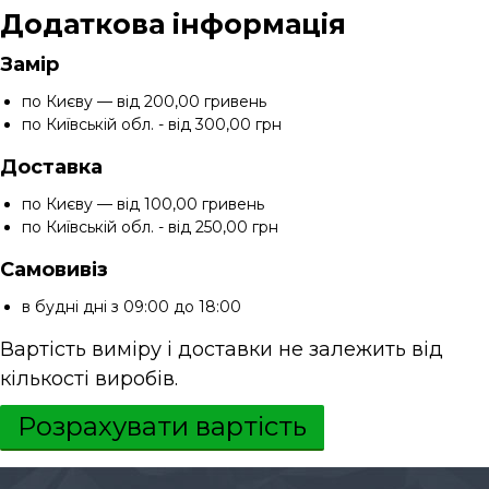
е
р
Додаткова інформація
д
у
к
о
Замір
а
р
я
по Києву — від 200,00 гривень
о
к
по Київській обл. - від 300,00 грн
о
г
с
о
Доставка
т
К
і
по Києву — від 100,00 гривень
т
у
а
по Київській обл. - від 250,00 грн
п
ш
и
в
Самовивіз
и
т
д
в будні дні з 09:00 до 18:00
и
к
в
а
Вартість виміру і доставки не залежить від
р
і
кількості виробів.
е
к
а
Розрахувати вартість
н
л
і
а
з
П
а