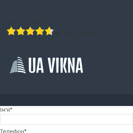
Click to rate this post!
[Total:
5
Average:
4.6
]
Ім'я*
Телефон*