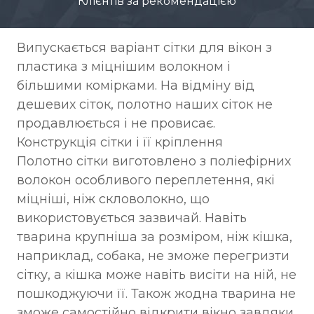
Клієнтів за рекомендацією
з
а
р
Випускається варіант сітки для вікон з
а
з
пластика з міцнішим волокном і
!
більшими комірками. На відміну від
дешевих сіток, полотно наших сіток не
продавлюється і не провисає.
Конструкція сітки і її кріплення
Полотно сітки виготовлено з поліефірних
волокон особливого переплетення, які
міцніші, ніж скловолокно, що
використовується зазвичай. Навіть
тварина крупніша за розміром, ніж кішка,
наприклад, собака, не зможе перегризти
сітку, а кішка може навіть висіти на ній, не
пошкоджуючи її. Також жодна тварина не
зможе самостійно відкрити вікно завдяки