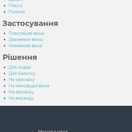
Пліссе
Ролетні
Застосування
Пластикові вікна
Деревянні вікна
Алюмінієві вікна
Рішення
Для лоджії
Для балкону
На кватирку
На мансардні вікна
На альтанку
На веранду
Москітні сітки