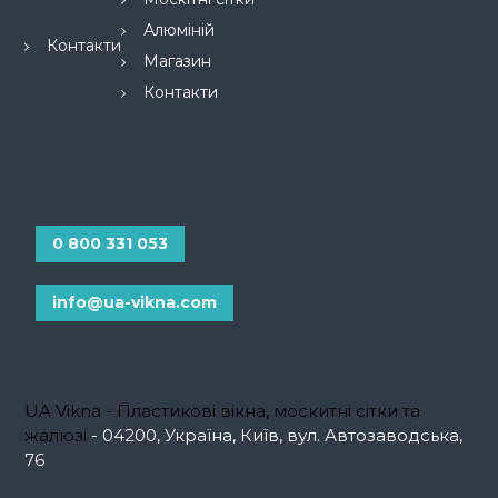
Алюміній
Контакти
Магазин
Контакти
0 800 331 053
info@ua-vikna.com
UA Vikna - Пластикові вікна, москитні сітки та
жалюзі
- 04200, Україна, Київ, вул. Автозаводська,
76