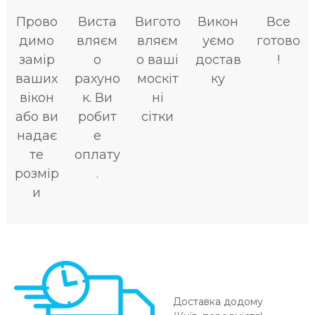
Прово
Виста
Вигото
Викон
Все
димо
вляєм
вляєм
уємо
готово
замір
о
о ваші
достав
!
ваших
рахуно
москіт
ку
вікон
к. Ви
ні
або ви
робит
сітки
надає
е
те
оплату
розмір
.
и
Доставка додому